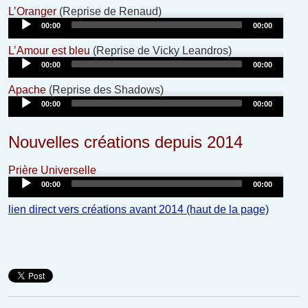
Audio
L’Oranger
(Reprise de Renaud)
Player
00:00
00:00
Audio
L’Amour est bleu
(Reprise de Vicky Leandros)
Player
00:00
00:00
Audio
Apache
(Reprise des Shadows)
Player
00:00
00:00
Nouvelles créations depuis 2014
Audio
Prière Universelle
Player
00:00
00:00
lien direct vers créations avant 2014 (haut de la page)