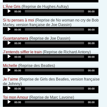
Audio
L’Âne Gris
(Reprise de Hughes Aufray)
Player
00:00
00:00
Si tu penses à moi
(Reprise de No woman no cry de Bob
Audio
Marley, version française de Joe Dassin)
Player
00:00
00:00
Audio
Guantanamera
(Reprise de Joe Dassin)
Player
00:00
00:00
Audio
J’entends siffler le train
(Reprise de Richard Antony)
Player
00:00
00:00
Audio
Michelle
(Reprise des Beatles)
Player
00:00
00:00
Je l’aime
(Reprise de Girls des Beatles, version française
Audio
de Johnny)
Player
00:00
00:00
Audio
Toi mon Amour
(Reprise de Marc Lavoine)
Player
00:00
00:00