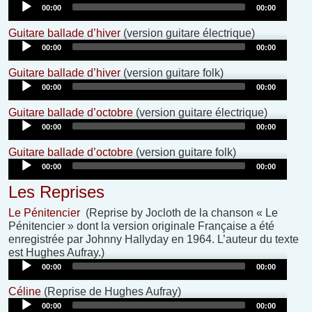
Player
00:00
00:00
Audio
Guitare ballade d’hiver
(version guitare électrique)
Player
00:00
00:00
Audio
Guitare ballade d’hiver
(version guitare folk)
Player
00:00
00:00
Audio
Guitare ballade d’octobre
(version guitare électrique)
Player
00:00
00:00
Audio
Guitare ballade d’octobre
(version guitare folk)
Player
00:00
00:00
Les Reprises
Le Pénitencier
(Reprise by Jocloth de la chanson « Le
Pénitencier » dont la version originale Française a été
enregistrée par Johnny Hallyday en 1964. L’auteur du texte
Audio
est Hughes Aufray.)
Player
00:00
00:00
Audio
Céline
(Reprise de Hughes Aufray)
Player
00:00
00:00