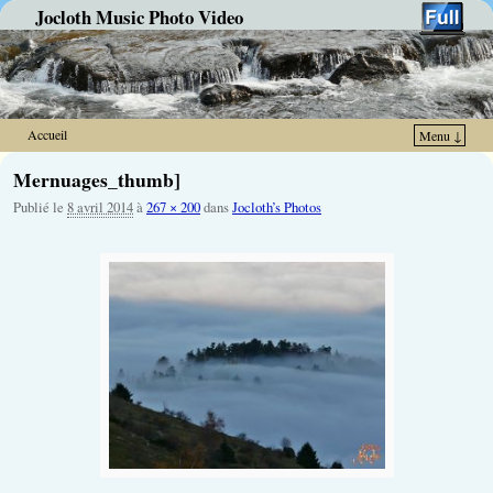
Jocloth Music Photo Video
Accueil
Menu ↓
Skip to primary content
Aller au contenu secondaire
Mernuages_thumb]
Publié le
8 avril 2014
à
267 × 200
dans
Jocloth’s Photos