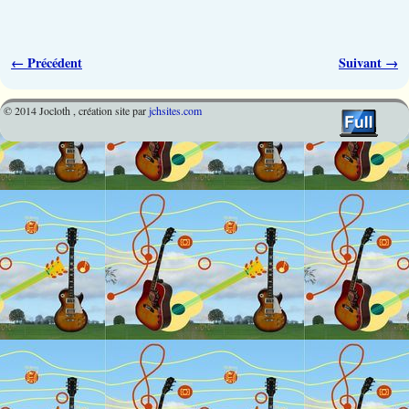
Navigation des images
← Précédent
Suivant →
© 2014 Jocloth , création site par
jchsites.com