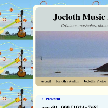
Jocloth Music
Créations musicales, photos
Skip to primary content
Aller au contenu secondaire
Accueil
Jocloth’s Audios
Jocloth’s Photos
Navigation des images
← Précédent
croz91_009 [1024×768]