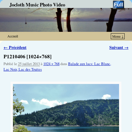
Jocloth Music Photo Video
Accueil
Menu ↓
Skip to primary content
Aller au contenu secondaire
Navigation des images
← Précédent
Suivant →
P1210406 [1024×768]
Publié le
25 juillet 2013
à
1024 × 768
dans
Balade aux lacs: Lac Blanc,
Lac Noir, Lac des Truites