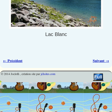
Lac Blanc
Navigation des images
← Précédent
Suivant →
© 2014 Jocloth , création site par
jchsites.com