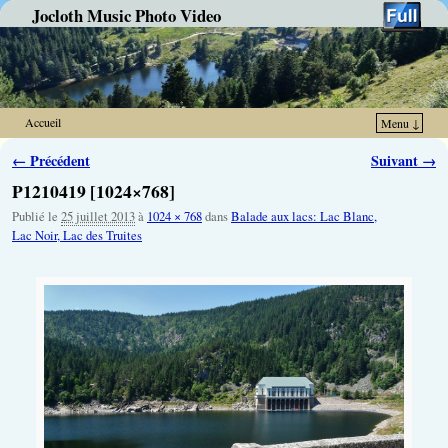
Jocloth Music Photo Video
Accueil
Menu ↓
Skip to primary content
Aller au contenu secondaire
Navigation des images
← Précédent
Suivant →
P1210419 [1024×768]
Publié le
25 juillet 2013
à
1024 × 768
dans
Balade aux lacs: Lac Blanc,
Lac Noir, Lac des Truites