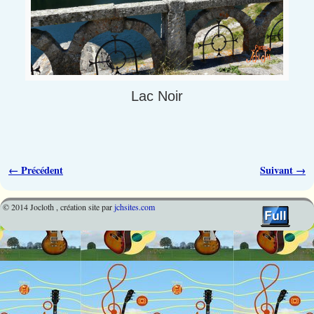
Lac Noir
Navigation des images
← Précédent
Suivant →
© 2014 Jocloth , création site par
jchsites.com