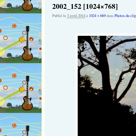
2002_152 [1024×768]
Publié le
3 avril 2014
à
1024 × 669
dans
Photos du clip