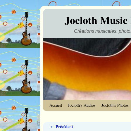
Jocloth Music
Créations musicales, photos
Skip to primary content
Aller au contenu secondaire
Accueil
Jocloth’s Audios
Jocloth’s Photos
Navigation des images
← Précédent