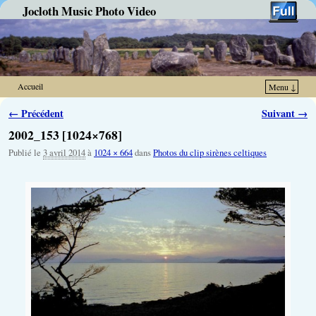
Jocloth Music Photo Video
Accueil
Menu ↓
Skip to primary content
Aller au contenu secondaire
Navigation des images
← Précédent
Suivant →
2002_153 [1024×768]
Publié le
3 avril 2014
à
1024 × 664
dans
Photos du clip sirènes celtiques