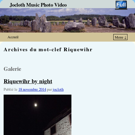
Jocloth Music Photo Video
Accueil
Menu ↓
Skip to primary content
Aller au contenu secondaire
Archives du mot-clef
Riquewihr
Galerie
Riquewihr by night
Publié le
18 novembre 2014
par
jocloth