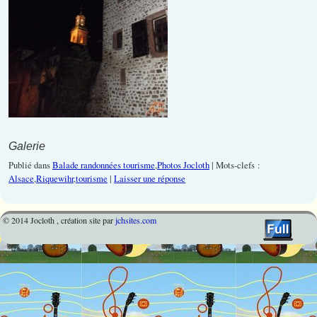
Galerie
Publié dans
Balade randonnées tourisme
,
Photos Jocloth
|
Mots-clefs :
Alsace
,
Riquewihr
,
tourisme
|
Laisser une réponse
© 2014 Jocloth , création site par
jchsites.com